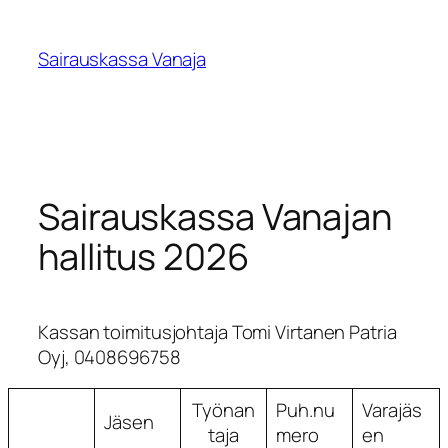
Siirry
sisältöön
Sairauskassa Vanaja
Sairauskassa Vanajan
hallitus 2026
Kassan toimitusjohtaja Tomi Virtanen Patria
Oyj, 0408696758
Työnan
Puh.nu
Varajäs
Jäsen
taja
mero
en