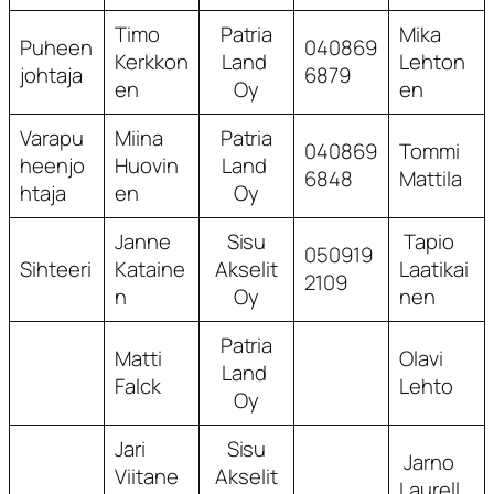
Timo
Patria
Mika
Puheen
040869
Kerkkon
Land
Lehton
johtaja
6879
en
Oy
en
Varapu
Miina
Patria
040869
Tommi
heenjo
Huovin
Land
6848
Mattila
htaja
en
Oy
Janne
Sisu
Tapio
050919
Sihteeri
Kataine
Akselit
Laatikai
2109
n
Oy
nen
Patria
Matti
Olavi
Land
Falck
Lehto
Oy
Jari
Sisu
Jarno
Viitane
Akselit
Laurell